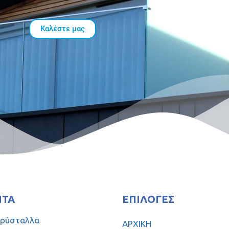
Καλέστε μας
ΝΤΑ
ΕΠΙΛΟΓΈΣ
Κρύσταλλα
ΑΡΧΙΚΗ