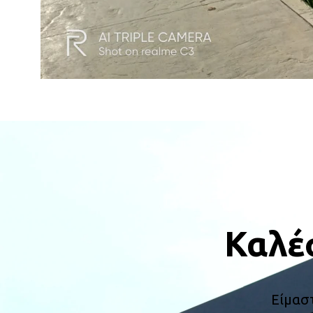
Καλέ
Είμασ