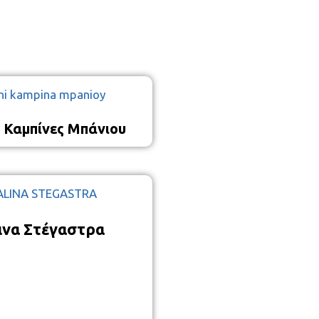
ς Καμπίνες Μπάνιου
ινα Στέγαστρα