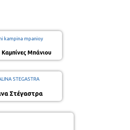
ς Καμπίνες Μπάνιου
ινα Στέγαστρα