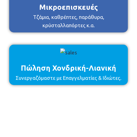
Μικροεπισκευές
Τζάμια, καθρέπτες, παράθυρα,
κρύσταλλαπόρτες κ.α.
Πώληση Χονδρική-Λιανική
Συνεργαζόμαστε με Επαγγελματίες & Ιδιώτες.