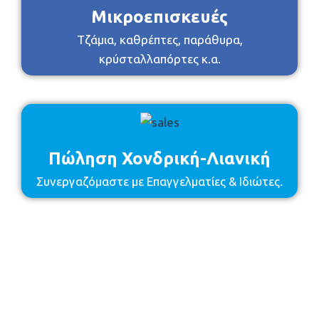
Μικροεπισκευές
Τζάμια, καθρέπτες, παράθυρα,
κρύσταλλαπόρτες κ.α.
Πώληση Χονδρική-Λιανική
Συνεργαζόμαστε με Επαγγελματίες & Ιδιώτες.