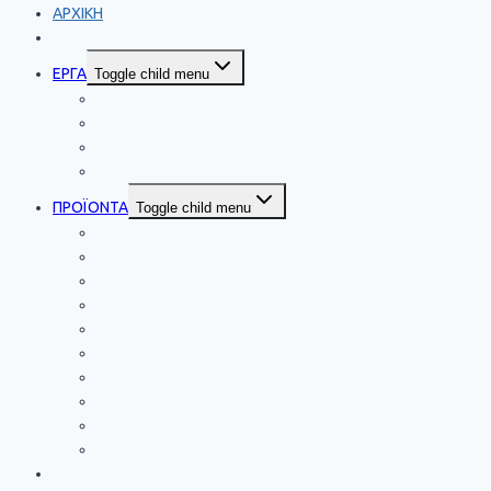
ΑΡΧΙΚΗ
ΕΤΑΙΡΕΙΑ
ΕΡΓΑ
Toggle child menu
Εξωτερική διακόσμηση
Εσωτερική διακόσμηση
Επαγγελματικοί Χώροι
Ειδικές Κατασκευές
ΠΡΟΪΟΝΤΑ
Toggle child menu
Τζάμια – Κρύσταλλα
Καθρέπτες
Γυάλινες Καμπίνες Μπάνιου
Βιτρίνες
Γυάλινα Στέγαστρα
Γυάλινες Αυτόματες Πόρτες
Γυάλινα Μπαλκόνια
Γυάλινες Πόρτες
Πλάτες Κουζίνας
Ειδικές Κατασκευές
ΥΠΗΡΕΣΙΕΣ