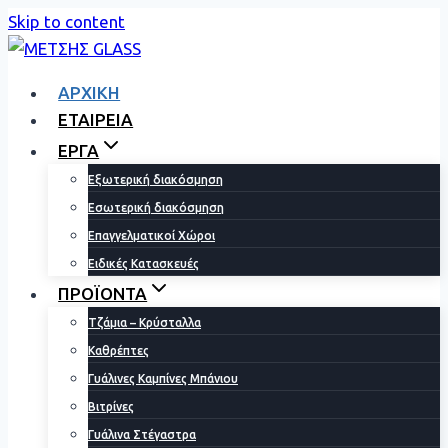
Skip to content
ΑΡΧΙΚΗ
ΕΤΑΙΡΕΙΑ
ΕΡΓΑ
Εξωτερική διακόσμηση
Εσωτερική διακόσμηση
Επαγγελματικοί Χώροι
Ειδικές Κατασκευές
ΠΡΟΪΟΝΤΑ
Τζάμια – Κρύσταλλα
Καθρέπτες
Γυάλινες Καμπίνες Μπάνιου
Βιτρίνες
Γυάλινα Στέγαστρα