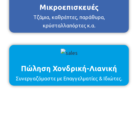
Μικροεπισκευές
Τζάμια, καθρέπτες, παράθυρα,
κρύσταλλαπόρτες κ.α.
Πώληση Χονδρική-Λιανική
Συνεργαζόμαστε με Επαγγελματίες & Ιδιώτες.